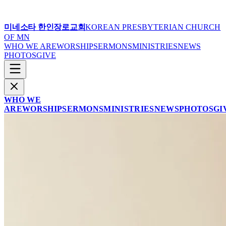
미네소타 한인장로교회
KOREAN PRESBYTERIAN CHURCH
OF MN
WHO WE ARE
WORSHIP
SERMONS
MINISTRIES
NEWS
PHOTOS
GIVE
WHO WE
ARE
WORSHIP
SERMONS
MINISTRIES
NEWS
PHOTOS
GI