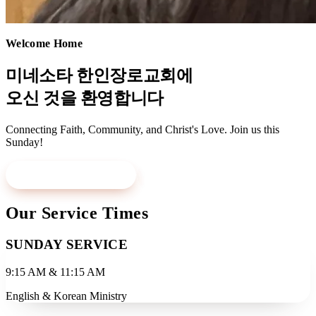
Welcome Home
미네소타 한인장로교회에
오신 것을 환영합니다
Connecting Faith, Community, and Christ's Love. Join us this
Sunday!
Visit Us This Sunday
Learn More
Our Service Times
SUNDAY SERVICE
9:15 AM & 11:15 AM
English & Korean Ministry