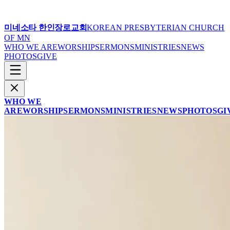
미네소타 한인장로교회
KOREAN PRESBYTERIAN CHURCH
OF MN
WHO WE ARE
WORSHIP
SERMONS
MINISTRIES
NEWS
PHOTOS
GIVE
WHO WE
ARE
WORSHIP
SERMONS
MINISTRIES
NEWS
PHOTOS
GI