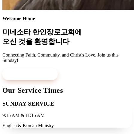
Welcome Home
미네소타 한인장로교회에
오신 것을 환영합니다
Connecting Faith, Community, and Christ's Love. Join us this
Sunday!
Visit Us This Sunday
Learn More
Our Service Times
SUNDAY SERVICE
9:15 AM & 11:15 AM
English & Korean Ministry