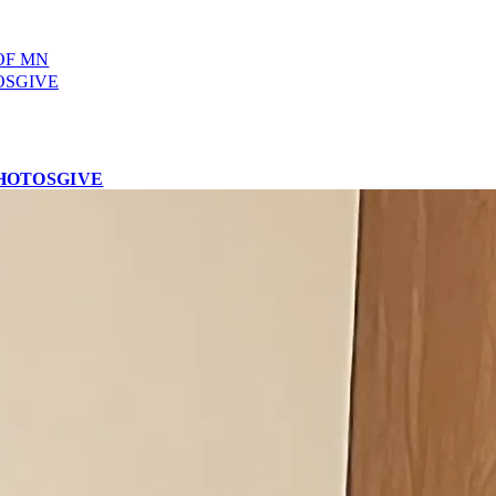
OF MN
OS
GIVE
HOTOS
GIVE