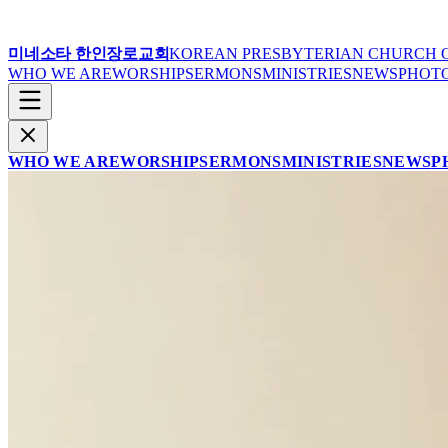
미네소타 한인장로교회
KOREAN PRESBYTERIAN CHURCH 
WHO WE ARE
WORSHIP
SERMONS
MINISTRIES
NEWS
PHOT
WHO WE ARE
WORSHIP
SERMONS
MINISTRIES
NEWS
P