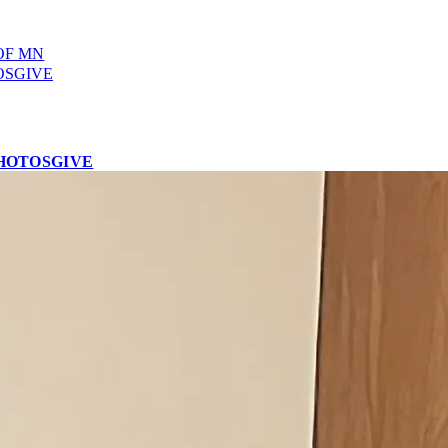
OF MN
OS
GIVE
HOTOS
GIVE