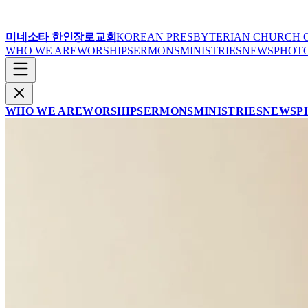
미네소타 한인장로교회
KOREAN PRESBYTERIAN CHURCH 
WHO WE ARE
WORSHIP
SERMONS
MINISTRIES
NEWS
PHOT
WHO WE ARE
WORSHIP
SERMONS
MINISTRIES
NEWS
P