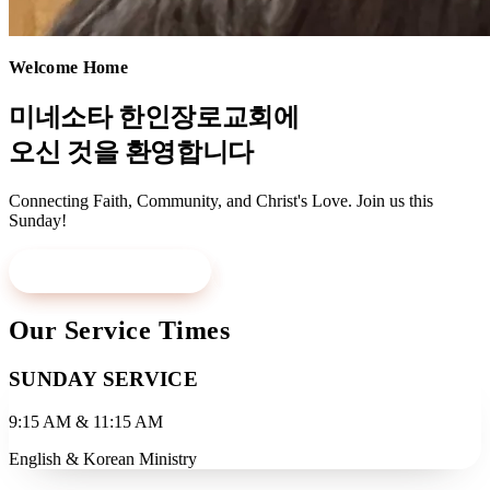
Welcome Home
미네소타 한인장로교회에
오신 것을 환영합니다
Connecting Faith, Community, and Christ's Love. Join us this
Sunday!
Visit Us This Sunday
Learn More
Our Service Times
SUNDAY SERVICE
9:15 AM & 11:15 AM
English & Korean Ministry