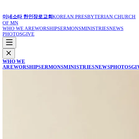
미네소타 한인장로교회
KOREAN PRESBYTERIAN CHURCH
OF MN
WHO WE ARE
WORSHIP
SERMONS
MINISTRIES
NEWS
PHOTOS
GIVE
WHO WE
ARE
WORSHIP
SERMONS
MINISTRIES
NEWS
PHOTOS
GI