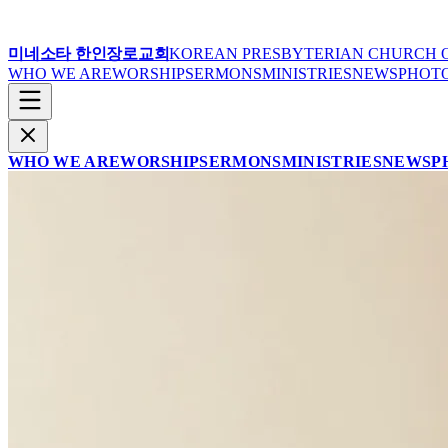
미네소타 한인장로교회
KOREAN PRESBYTERIAN CHURCH 
WHO WE ARE
WORSHIP
SERMONS
MINISTRIES
NEWS
PHOT
WHO WE ARE
WORSHIP
SERMONS
MINISTRIES
NEWS
P