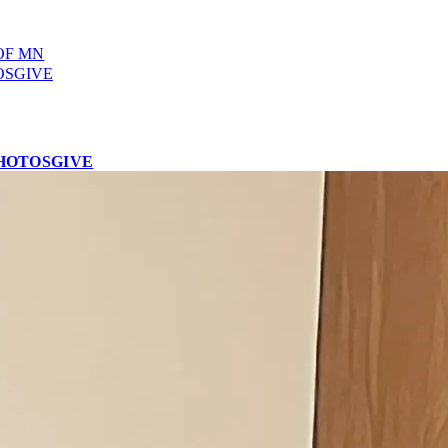
OF MN
OS
GIVE
HOTOS
GIVE