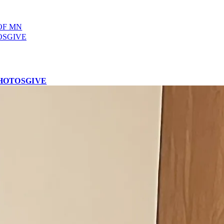
OF MN
OS
GIVE
HOTOS
GIVE