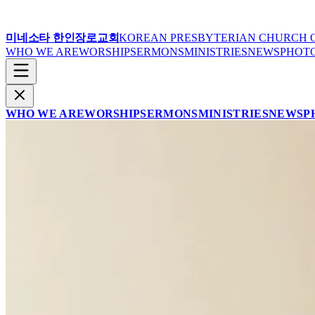
미네소타 한인장로교회
KOREAN PRESBYTERIAN CHURCH 
WHO WE ARE
WORSHIP
SERMONS
MINISTRIES
NEWS
PHOT
WHO WE ARE
WORSHIP
SERMONS
MINISTRIES
NEWS
P