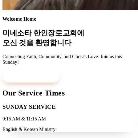
Welcome Home
미네소타 한인장로교회에
오신 것을 환영합니다
Connecting Faith, Community, and Christ's Love. Join us this
Sunday!
Visit Us This Sunday
Learn More
Our Service Times
SUNDAY SERVICE
9:15 AM & 11:15 AM
English & Korean Ministry