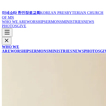
미네소타 한인장로교회
KOREAN PRESBYTERIAN CHURCH
OF MN
WHO WE ARE
WORSHIP
SERMONS
MINISTRIES
NEWS
PHOTOS
GIVE
WHO WE
ARE
WORSHIP
SERMONS
MINISTRIES
NEWS
PHOTOS
GI