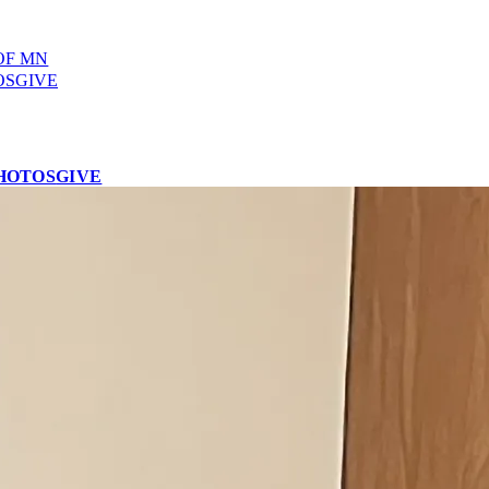
OF MN
OS
GIVE
HOTOS
GIVE