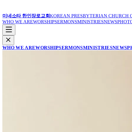
미네소타 한인장로교회
KOREAN PRESBYTERIAN CHURCH 
WHO WE ARE
WORSHIP
SERMONS
MINISTRIES
NEWS
PHOT
WHO WE ARE
WORSHIP
SERMONS
MINISTRIES
NEWS
P