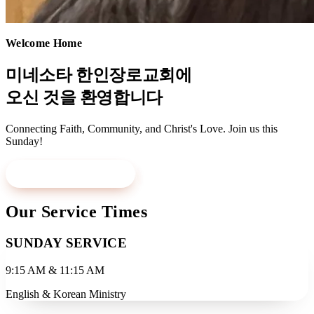
Welcome Home
미네소타 한인장로교회에
오신 것을 환영합니다
Connecting Faith, Community, and Christ's Love. Join us this
Sunday!
Visit Us This Sunday
Learn More
Our Service Times
SUNDAY SERVICE
9:15 AM & 11:15 AM
English & Korean Ministry