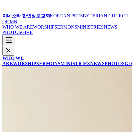
미네소타 한인장로교회
KOREAN PRESBYTERIAN CHURCH
OF MN
WHO WE ARE
WORSHIP
SERMONS
MINISTRIES
NEWS
PHOTOS
GIVE
WHO WE
ARE
WORSHIP
SERMONS
MINISTRIES
NEWS
PHOTOS
GI