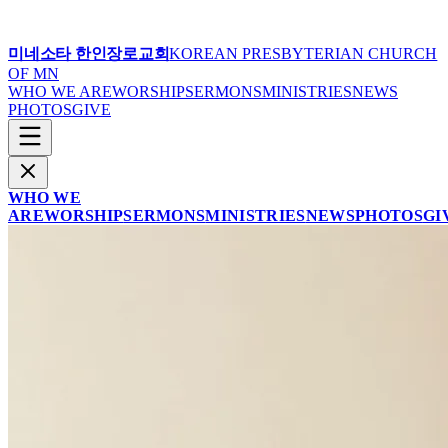
미네소타 한인장로교회
KOREAN PRESBYTERIAN CHURCH
OF MN
WHO WE ARE
WORSHIP
SERMONS
MINISTRIES
NEWS
PHOTOS
GIVE
WHO WE
ARE
WORSHIP
SERMONS
MINISTRIES
NEWS
PHOTOS
GI