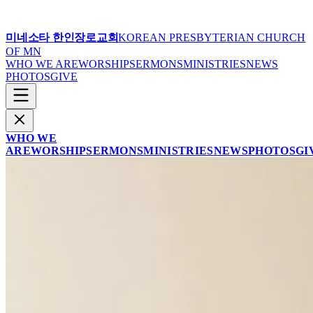
미네소타 한인장로교회
KOREAN PRESBYTERIAN CHURCH
OF MN
WHO WE ARE
WORSHIP
SERMONS
MINISTRIES
NEWS
PHOTOS
GIVE
WHO WE
ARE
WORSHIP
SERMONS
MINISTRIES
NEWS
PHOTOS
GI