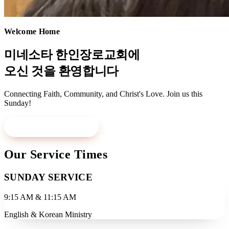
Welcome Home
미네소타 한인장로교회에
오신 것을 환영합니다
Connecting Faith, Community, and Christ's Love. Join us this
Sunday!
Visit Us This Sunday
Learn More
Our Service Times
SUNDAY SERVICE
9:15 AM & 11:15 AM
English & Korean Ministry