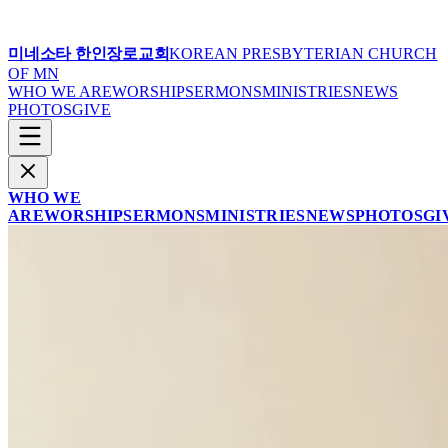
미네소타 한인장로교회
KOREAN PRESBYTERIAN CHURCH
OF MN
WHO WE ARE
WORSHIP
SERMONS
MINISTRIES
NEWS
PHOTOS
GIVE
WHO WE
ARE
WORSHIP
SERMONS
MINISTRIES
NEWS
PHOTOS
GI