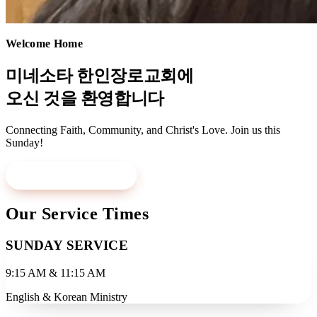
Welcome Home
미네소타 한인장로교회에
오신 것을 환영합니다
Connecting Faith, Community, and Christ's Love. Join us this
Sunday!
Visit Us This Sunday
Learn More
Our Service Times
SUNDAY SERVICE
9:15 AM & 11:15 AM
English & Korean Ministry